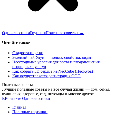
Одноклассники
Группа «Полезные советы»
→
Читайте также
Сладости и детки
Зеленый чай Улун — польза, свойства, виды
Необходимые условия для роста и плодоношения
огородных культур
Как собрать 3D сердце из NeoCube (НеоКуба)
Как осуществляется регистрация ООО
Полезные советы
Лучшие полезные советы на все случаи жизни — дом, семья,
кулинария, здоровье, сад, питомцы и многое другое.
ВКонтакте
Одноклассники
Главная
Полезные картинки