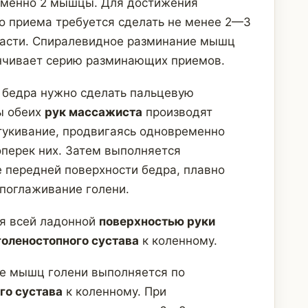
еменно 2 мышцы. Для достижения
го приема требуется сделать не менее 2—3
ласти. Спиралевидное разминание мышц
нчивает серию разминающих приемов.
бедра нужно сделать пальцевую
ы обеих
рук массажиста
производят
тукивание, продвигаясь одновременно
перек них. Затем выполняется
 передней поверхности бедра, плавно
поглаживание голени.
я всей ладонной
поверхностью руки
голеностопного сустава
к коленному.
е мышц голени выполняется по
го сустава
к коленному. При