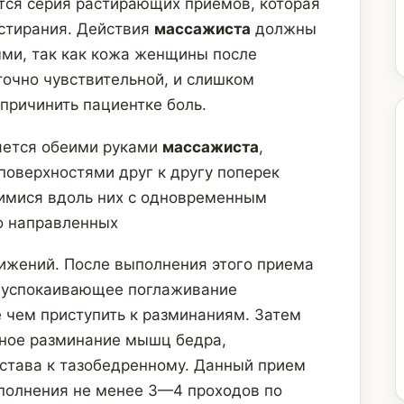
тся серия растирающих приемов, которая
астирания. Действия
массажиста
должны
ми, так как кожа женщины после
очно чувствительной, и слишком
причинить пациентке боль.
яется обеими руками
массажиста
,
оверхностями друг к другу поперек
мися вдоль них с одновременным
о направленных
ижений. После выполнения этого приема
е успокаивающее поглаживание
 чем приступить к разминаниям. Затем
рное разминание мышц бедра,
устава к тазобедренному. Данный прием
полнения не менее 3—4 проходов по