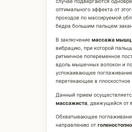
случае подвергаются одновр
оптимального эффекта от это
проходов по массируемой об
бедра большим пальцем зака
В заключение
массажа мышц
вибрацию, при которой пальц
ритмичное попеременное пос
вдоль мышечных волокон и по
успокаивающее поглаживание
перетекающее в плоскостное 
Данный прием осуществляетс
массажиста
, движущейся от
Обхватывающее поглаживани
направлению от
голеностопно