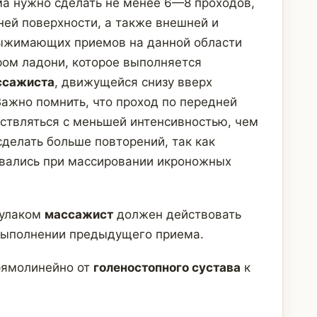
а нужно сделать не менее 6—8 проходов,
ей поверхности, а также внешней и
выжимающих приемов на данной области
ом ладони, которое выполняется
ссажиста
, движущейся снизу вверх
ажно помнить, что проход по передней
ствляться с меньшей интенсивностью, чем
сделать больше повторений, так как
ывались при массировании икроножных
кулаком
массажист
должен действовать
 выполнении предыдущего приема.
рямолинейно от
голеностопного сустава
к