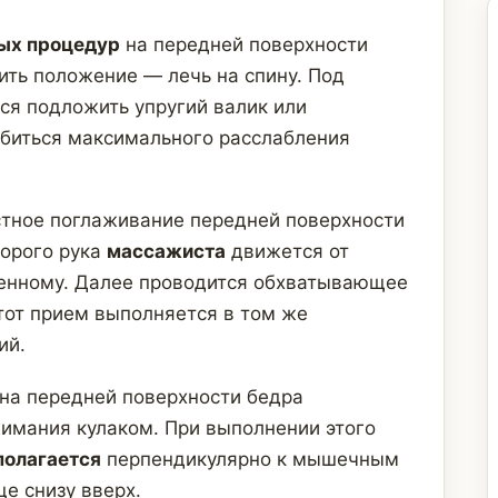
ых процедур
на передней поверхности
ить положение — лечь на спину. Под
я подложить упругий валик или
биться максимального расслабления
тное поглаживание передней поверхности
торого рука
массажиста
движется от
ренному. Далее проводится обхватывающее
от прием выполняется в том же
ий.
а передней поверхности бедра
имания кулаком. При выполнении этого
полагается
перпендикулярно к мышечным
е снизу вверх.