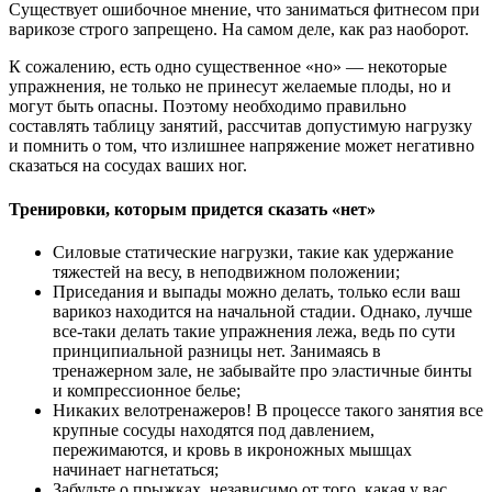
Существует ошибочное мнение, что заниматься фитнесом при
варикозе строго запрещено. На самом деле, как раз наоборот.
К сожалению, есть одно существенное «но» — некоторые
упражнения, не только не принесут желаемые плоды, но и
могут быть опасны. Поэтому необходимо правильно
составлять таблицу занятий, рассчитав допустимую нагрузку
и помнить о том, что излишнее напряжение может негативно
сказаться на сосудах ваших ног.
Тренировки, которым придется сказать «нет»
Силовые статические нагрузки, такие как удержание
тяжестей на весу, в неподвижном положении;
Приседания и выпады можно делать, только если ваш
варикоз находится на начальной стадии. Однако, лучше
все-таки делать такие упражнения лежа, ведь по сути
принципиальной разницы нет. Занимаясь в
тренажерном зале, не забывайте про эластичные бинты
и компрессионное белье;
Никаких велотренажеров! В процессе такого занятия все
крупные сосуды находятся под давлением,
пережимаются, и кровь в икроножных мышцах
начинает нагнетаться;
Забудьте о прыжках, независимо от того, какая у вас