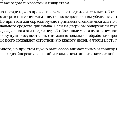
ет вас радовать красотой и изяществом.
о прежде нужно провести некоторые подготовительные работы. 
дверь в интернет магазине, но после доставки вы убедились, чт
Но при этом для окраски нужно применять стойкие лаки для поло
ального средства для смыва. Если на двери вы обнаружили глу
одождав пока она подсохнет, обработанные места нужно немного
товку нужно осуществлять с помощью зональной обработки стро
ше всего сохраняют естественную красоту двери, а чтобы цвету
 много, но при этом нужно быть особо внимательным и соблюдат
есных дизайнерских решений и только позитивного настроения!