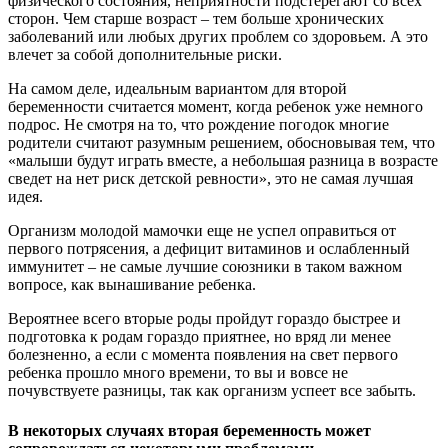
физического состояния, неприятности подстерегают со всех
сторон. Чем старше возраст – тем больше хронических
заболеваний или любых других проблем со здоровьем. А это
влечет за собой дополнительные риски.
На самом деле, идеальным вариантом для второй
беременности считается момент, когда ребенок уже немного
подрос. Не смотря на то, что рождение погодок многие
родители считают разумным решением, обосновывая тем, что
«малыши будут играть вместе, а небольшая разница в возрасте
сведет на нет риск детской ревности», это не самая лучшая
идея.
Организм молодой мамочки еще не успел оправиться от
первого потрясения, а дефицит витаминов и ослабленный
иммунитет – не самые лучшие союзники в таком важном
вопросе, как вынашивание ребенка.
Вероятнее всего вторые роды пройдут гораздо быстрее и
подготовка к родам гораздо приятнее, но вряд ли менее
болезненно, а если с момента появления на свет первого
ребенка прошло много времени, то вы и вовсе не
почувствуете разницы, так как организм успеет все забыть.
В некоторых случаях вторая беременность может