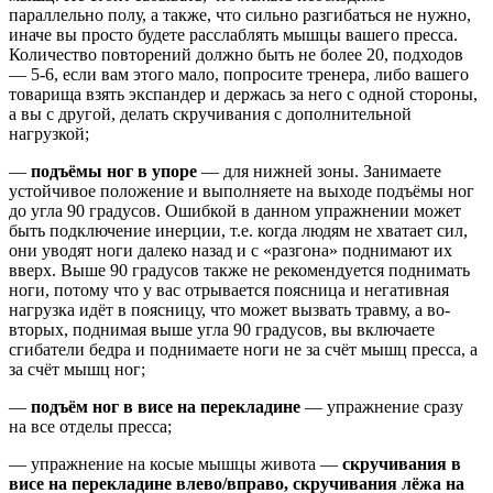
параллельно полу, а также, что сильно разгибаться не нужно,
иначе вы просто будете расслаблять мышцы вашего пресса.
Количество повторений должно быть не более 20, подходов
— 5-6, если вам этого мало, попросите тренера, либо вашего
товарища взять экспандер и держась за него с одной стороны,
а вы с другой, делать скручивания с дополнительной
нагрузкой;
—
подъёмы ног в упоре
— для нижней зоны. Занимаете
устойчивое положение и выполняете на выходе подъёмы ног
до угла 90 градусов. Ошибкой в данном упражнении может
быть подключение инерции, т.е. когда людям не хватает сил,
они уводят ноги далеко назад и с «разгона» поднимают их
вверх. Выше 90 градусов также не рекомендуется поднимать
ноги, потому что у вас отрывается поясница и негативная
нагрузка идёт в поясницу, что может вызвать травму, а во-
вторых, поднимая выше угла 90 градусов, вы включаете
сгибатели бедра и поднимаете ноги не за счёт мышц пресса, а
за счёт мышц ног;
—
подъём ног в висе на перекладине
— упражнение сразу
на все отделы пресса;
— упражнение на косые мышцы живота —
скручивания в
висе на перекладине влево/вправо, скручивания лёжа на