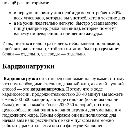
но ещё раз повторимся:
в первую половину дня необходимо употреблять 80%
всех углеводов, которые вы употребляете в течение дня
а на ужин желательно лёгкую, быстро усваиваемую
пищу (например: рыба или яйца), которые помогут
вашему пищеварению и очищению желудка.
Итак, питаться надо 5 раз в день, небольшими порциями и,
вдобавок, желательно, чтоб это питание было
раздельное
:
белки — отдельно, углеводы — отдельно.
Кардионагрузки
Кардионагрузки
стоят перед силовыми нагрузками, потому
что нам необходимо сжечь подкожный жир, а самый лучший
способ — это
кардионагрузка
. Потому что в ходе
кардиосессии, продолжительностью 30-40 минут вы можете
сжечь 500-600 калорий, а в ходе силовой (какой бы она не
была), вы не сожжёте более 200-250 калорий, поэтому
целесообразно выполнять кардионагрузки для уменьшения
подкожного жира. Каким образом они выполняются: для
начала вам надо рассчитать с каким пульсом вам можно
работать, расчитывается она по формуле Карвонена.