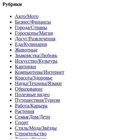
Рубрики
Авто/Мото
Бизнес/Финансы
Города/Страны
Гороскопы/Магия
Досуг/Развлечения
Еда/Кулинария
Животные
Знакомства/Любовь
Искусство/Культура
Картинки
Компьютеры/Интернет
Красота/Здоровье
Наука/Техника/Языки
Образование
Полезные видео
Путешествия/Туризм
Работа/Карьера
Растения
Семья/Дом/Дети
Спорт
Стиль/Мода/Звёзды
Строительство