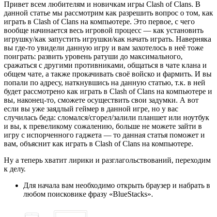
Привет всем любителям и новичкам игры Clash of Clans. В
данной статье мы рассмотрим как разрешить вопрос о том, как
играть в Clash of Clans на компьютере. Это первое, с чего
вообще начинается весь игровой процесс — как установить
игрушку/как запустить игрушки/как начать играть. Наверняка
вы где-то увидели данную игру и вам захотелось в неё тоже
поиграть: развить уровень ратуши до максимального,
сражаться с другими противниками, общаться в чате клана и
общем чате, а также прокачивать своё войско и фармить. И вы
попали по адресу, наткнувшись на данную статью, т.к. в ней
будет рассмотрено как играть в Clash of Clans на компьютере и
вы, наконец-то, сможете осуществить свои задумки. А вот
если вы уже заядлый геймер в данной игре, но у вас
случилась беда: сломался/сгорел/залили планшет или ноутбук
и вы, к превеликому сожалению, больше не можете зайти в
игру с испорченного гаджета — то данная статья поможет и
вам, объяснит как играть в Clash of Clans на компьютере.
Ну а теперь хватит лирики и разглагольствований, переходим
к делу.
Для начала вам необходимо открыть браузер и набрать в
любом поисковике фразу «BlueStacks».