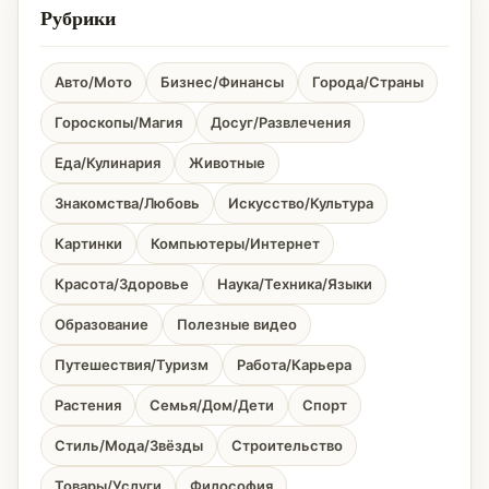
Рубрики
Авто/Мото
Бизнес/Финансы
Города/Страны
Гороскопы/Магия
Досуг/Развлечения
Еда/Кулинария
Животные
Знакомства/Любовь
Искусство/Культура
Картинки
Компьютеры/Интернет
Красота/Здоровье
Наука/Техника/Языки
Образование
Полезные видео
Путешествия/Туризм
Работа/Карьера
Растения
Семья/Дом/Дети
Спорт
Стиль/Мода/Звёзды
Строительство
Товары/Услуги
Философия