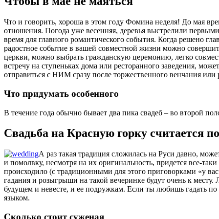
Чтобы в мае не маяться
Что и говорить, хороша в этом году Фомина неделя! До мая вре
отношения. Погода уже весенняя, деревья выстрелили первыми
время для главного романтического события. Когда решено глав
радостное событие в вашей совместной жизни можно совершит
церкви, можно выбрать гражданскую церемонию, легко совмести
встречу на ступеньках дома или ресторанного заведения, може
отправиться с НИМ сразу после торжественного венчания или 
Что придумать особенного
В течение года обычно бывает два пика свадеб – во второй поло
Свадьба на Красную горку считается п
А раз такая традиция сложилась на Руси давно, може
и помолвку, несмотря на их оригинальность, придется все-таки
происходило (с традиционными для этого приговорками «у вас 
гадания и розыгрыши на такой вечеринке будут очень к месту. 
будущем и невесте, и ее подружкам. Если ты любишь гадать по
языком.
Сколько стоит суженая