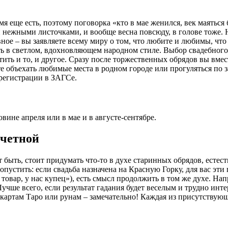
мя еще есть, поэтому поговорка «кто в мае женился, век маяться
 нежными листочками, и вообще весна повсюду, в голове тоже. 
ное – вы заявляете всему миру о том, что любите и любимы, что
ь в светлом, вдохновляющем народном стиле. Выбор свадебного
ть и то, и другое. Сразу после торжественных обрядов вы вмест
те объехать любимые места в родном городе или прогуляться по 
регистрации в ЗАГСе.
вине апреля или в мае и в августе-сентябре.
очетной
т быть, стоит придумать что-то в духе старинных обрядов, есте
 опустить: если свадьба назначена на Красную Горку, для вас эт
товар, у нас купец»), есть смысл продолжить в том же духе. На
Лучше всего, если результат гадания будет веселым и трудно ин
 картам Таро или рунам – замечательно! Каждая из присутствую