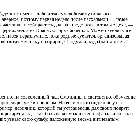
 будет» не имеет к тебе и твоему любимому никакого
Наверное, поэтому первая неделя после пасхальной — самое
 счастливы и собираетесь дальше продолжать в том же духе, —
 церемониала на Красную горку большой. Можно венчаться в
е, навек неразлучные, пока родные суетятся, организовывая
заветному местечку на природе. Подумай, куда бы ты хотела
ственно, на современный лад. Смотрины и сватовство, обручение
и процедуры уже в прошлом. Но если что-то подобное у вас
пример, девичник, который ты устраиваешь для своих подруг:
терпретируемым, – так больше возможностей пофантазировать о
щих узнает свою судьбу, изложенную весьма витиеватым