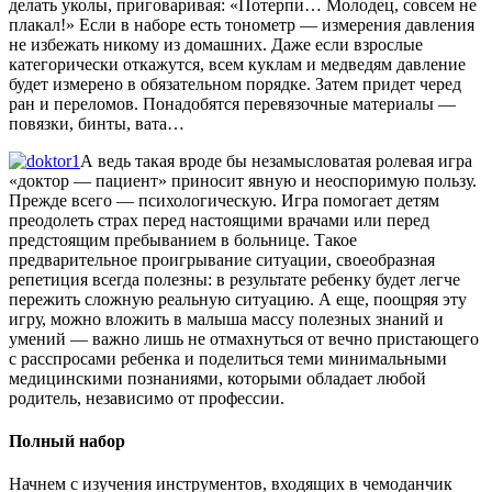
делать уколы, приговаривая: «Потерпи… Молодец, совсем не
плакал!» Если в наборе есть тонометр — измерения давления
не избежать никому из домашних. Даже если взрослые
категорически откажутся, всем куклам и медведям давление
будет измерено в обязательном порядке. Затем придет черед
ран и переломов. Понадобятся перевязочные материалы —
повязки, бинты, вата…
А ведь такая вроде бы незамысловатая ролевая игра
«доктор — пациент» приносит явную и неоспоримую пользу.
Прежде всего — психологическую. Игра помогает детям
преодолеть страх перед настоящими врачами или перед
предстоящим пребыванием в больнице. Такое
предварительное проигрывание ситуации, своеобразная
репетиция всегда полезны: в результате ребенку будет легче
пережить сложную реальную ситуацию. А еще, поощряя эту
игру, можно вложить в малыша массу полезных знаний и
умений — важно лишь не отмахнуться от вечно пристающего
с расспросами ребенка и поделиться теми минимальными
медицинскими познаниями, которыми обладает любой
родитель, независимо от профессии.
Полный набор
Начнем с изучения инструментов, входящих в чемоданчик