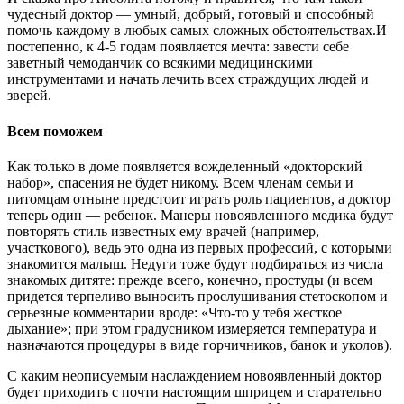
чудесный доктор — умный, добрый, готовый и способный
помочь каждому в любых самых сложных обстоятельствах.И
постепенно, к 4-5 годам появляется мечта: завести себе
заветный чемоданчик со всякими медицинскими
инструментами и начать лечить всех страждущих людей и
зверей.
Всем поможем
Как только в доме появляется вожделенный «докторский
набор», спасения не будет никому. Всем членам семьи и
питомцам отныне предстоит играть роль пациентов, а доктор
теперь один — ребенок. Манеры новоявленного медика будут
повторять стиль известных ему врачей (например,
участкового), ведь это одна из первых профессий, с которыми
знакомится малыш. Недуги тоже будут подбираться из числа
знакомых дитяте: прежде всего, конечно, простуды (и всем
придется терпеливо выносить прослушивания стетоскопом и
серьезные комментарии вроде: «Что-то у тебя жесткое
дыхание»; при этом градусником измеряется температура и
назначаются процедуры в виде горчичников, банок и уколов).
С каким неописуемым наслаждением новоявленный доктор
будет приходить с почти настоящим шприцем и старательно