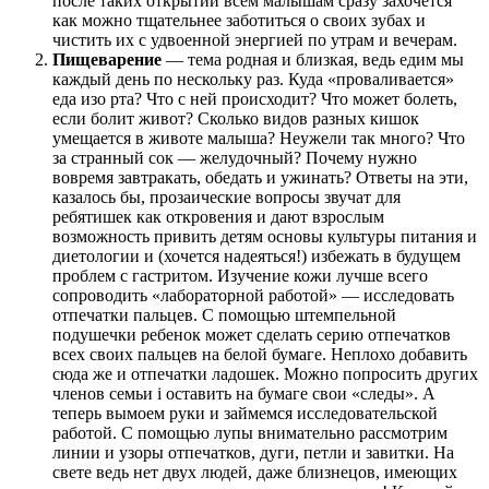
после таких открытий всем малышам сразу захочется
как можно тщательнее заботиться о своих зубах и
чистить их с удвоенной энергией по утрам и вечерам.
Пищеварение
— тема родная и близкая, ведь едим мы
каждый день по нескольку раз. Куда «проваливается»
еда изо рта? Что с ней происходит? Что может болеть,
если болит живот? Сколько видов разных кишок
умещается в животе малыша? Неужели так много? Что
за странный сок — желудочный? Почему нужно
вовремя завтракать, обедать и ужинать? Ответы на эти,
казалось бы, прозаические вопросы звучат для
ребятишек как откровения и дают взрослым
возможность привить детям основы культуры питания и
диетологии и (хочется надеяться!) избежать в будущем
проблем с гастритом. Изучение кожи лучше всего
сопроводить «лабораторной работой» — исследовать
отпечатки пальцев. С помощью штемпельной
подушечки ребенок может сделать серию отпечатков
всех своих пальцев на белой бумаге. Неплохо добавить
сюда же и отпечатки ладошек. Можно попросить других
членов семьи i оставить на бумаге свои «следы». А
теперь вымоем руки и займемся исследовательской
работой. С помощью лупы внимательно рассмотрим
линии и узоры отпечатков, дуги, петли и завитки. На
свете ведь нет двух людей, даже близнецов, имеющих