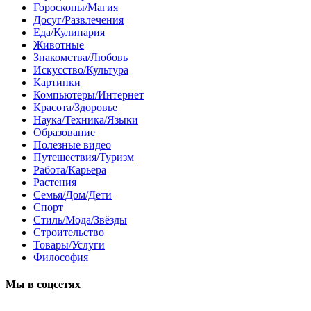
Гороскопы/Магия
Досуг/Развлечения
Еда/Кулинария
Животные
Знакомства/Любовь
Искусство/Культура
Картинки
Компьютеры/Интернет
Красота/Здоровье
Наука/Техника/Языки
Образование
Полезные видео
Путешествия/Туризм
Работа/Карьера
Растения
Семья/Дом/Дети
Спорт
Стиль/Мода/Звёзды
Строительство
Товары/Услуги
Философия
Мы в соцсетях