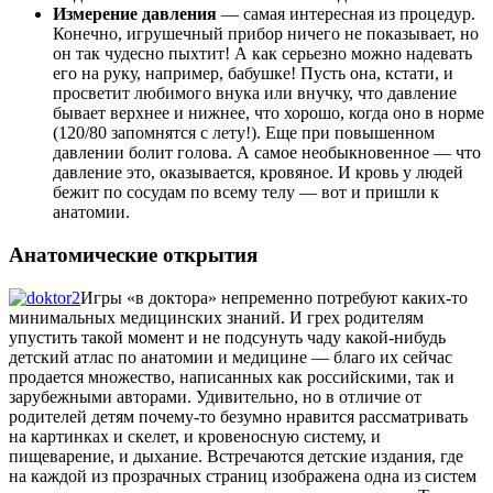
Измерение давления
— самая интересная из процедур.
Конечно, игрушечный прибор ничего не показывает, но
он так чудесно пыхтит! А как серьезно можно надевать
его на руку, например, бабушке! Пусть она, кстати, и
просветит любимого внука или внучку, что давление
бывает верхнее и нижнее, что хорошо, когда оно в норме
(120/80 запомнятся с лету!). Еще при повышенном
давлении болит голова. А самое необыкновенное — что
давление это, оказывается, кровяное. И кровь у людей
бежит по сосудам по всему телу — вот и пришли к
анатомии.
Анатомические открытия
Игры «в доктора» непременно потребуют каких-то
минимальных медицинских знаний. И грех родителям
упустить такой момент и не подсунуть чаду какой-нибудь
детский атлас по анатомии и медицине — благо их сейчас
продается множество, написанных как российскими, так и
зарубежными авторами. Удивительно, но в отличие от
родителей детям почему-то безумно нравится рассматривать
на картинках и скелет, и кровеносную систему, и
пищеварение, и дыхание. Встречаются детские издания, где
на каждой из прозрачных страниц изображена одна из систем