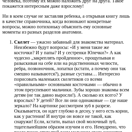
человека, поэтому их можно наложить друг на друга. Такое
покажется интересным даже взрослому!
Ни в коем случае не заставляя ребенка, а открывая книгу лишь
в качестве справочника, когда возникают конкретные
вопросы, можно потихоньку объяснить ему основные
моменты из разных разделов анатомии.
Скелет
— ужасно забавный для знакомства материал.
Неизбежно будут вопросы: «И у меня такие же
косточки? И у папы? И у сестренки Юлечки?» А как
чудесно „закреплять пройденное», прощупывая и
разыскивая на себе или на родственниках челюсти,
ребра, позвоночник, лопатки (кстати, а почему они так
смешно называются?), разные суставы… Интересно
порисовать маленьких скелетиков со всеми
«правильными» основными косточками — обычно в
этом преуспевают мальчики. Зубы хорошо знакомы всем
детям (не так давно выросли!). А сколько их всего? У
взрослых? У детей? Все ли они одинаковые — где наше
зеркало? На картинке рассмотрим зуб в разрезе.
Оказывается, он идет глубоко в десну, у него есть корни,
как у растения! И внутри он вовсе не такой, как
снаружи! Если, кстати, выпал свой молочный зуб,
тщательнейшим образом изучим и его. Немудрено, что