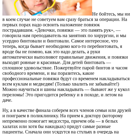
Не бойтесь, мы ни
в коем случае не советуем вам сразу браться за операции. На
первых порах надо освоить наложение повязок
пострадавшим. «Девочки, повязки — это память рук», —
говорила нам преподаватель на занятиях по хирургии, и мы
усердно бинтовали и бинтовали. Самое интересное, что
теперь, когда бывает необходимо кого-то перебинтовать, я
вроде бы не помню, как это надо делать, а руки
автоматически выполняют правильные движения, и повязки
выходят ровные и красивые. Для детей бинтовать —
сплошное удовольствие. Пожертвуйте парой бинтов и часом
свободного времени, и вы поразитесь, какие
профессиональные повязки будут со временем накладываться
всем куклам и медведям! (Только хвалить не забывайте!)
Можно научиться и шины накладывать — бывают же у кукол
переломы! Это пригодится ребенку и в походе, и летом на
даче.
Ну, а в качестве финала соберем всех членов семьи или друзей
и поиграем в поликлинику. На прием к доктору (которому
непременно помогает медсестра, причем оба — в белых
халатах или хотя бы накидках) придут самые разные
пациенты. Сначала они усядутся на стульях в очередь на