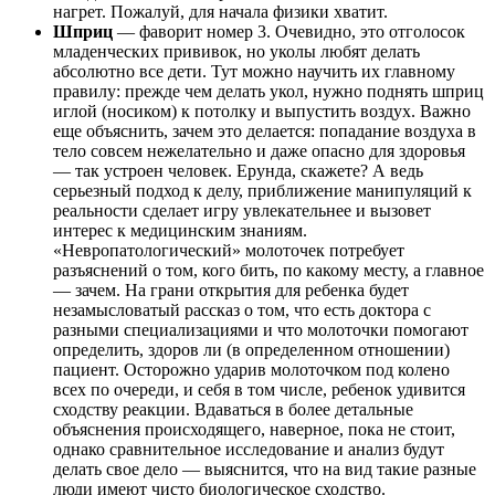
нагрет. Пожалуй, для начала физики хватит.
Шприц
— фаворит номер 3. Очевидно, это отголосок
младенческих прививок, но уколы любят делать
абсолютно все дети. Тут можно научить их главному
правилу: прежде чем делать укол, нужно поднять шприц
иглой (носиком) к потолку и выпустить воздух. Важно
еще объяснить, зачем это делается: попадание воздуха в
тело совсем нежелательно и даже опасно для здоровья
— так устроен человек. Ерунда, скажете? А ведь
серьезный подход к делу, приближение манипуляций к
реальности сделает игру увлекательнее и вызовет
интерес к медицинским знаниям.
«Невропатологический» молоточек потребует
разъяснений о том, кого бить, по какому месту, а главное
— зачем. На грани открытия для ребенка будет
незамысловатый рассказ о том, что есть доктора с
разными специализациями и что молоточки помогают
определить, здоров ли (в определенном отношении)
пациент. Осторожно ударив молоточком под колено
всех по очереди, и себя в том числе, ребенок удивится
сходству реакции. Вдаваться в более детальные
объяснения происходящего, наверное, пока не стоит,
однако сравнительное исследование и анализ будут
делать свое дело — выяснится, что на вид такие разные
люди имеют чисто биологическое сходство.