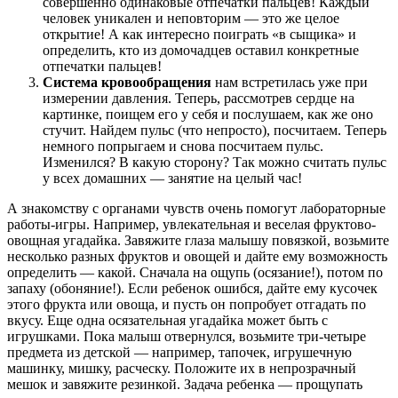
совершенно одинаковые отпечатки пальцев! Каждый
человек уникален и неповторим — это же целое
открытие! А как интересно поиграть «в сыщика» и
определить, кто из домочадцев оставил конкретные
отпечатки пальцев!
Система кровообращения
нам встретилась уже при
измерении давления. Теперь, рассмотрев сердце на
картинке, поищем его у себя и послушаем, как же оно
стучит. Найдем пульс (что непросто), посчитаем. Теперь
немного попрыгаем и снова посчитаем пульс.
Изменился? В какую сторону? Так можно считать пульс
у всех домашних — занятие на целый час!
А знакомству с органами чувств очень помогут лабораторные
работы-игры. Например, увлекательная и веселая фруктово-
овощная угадайка. Завяжите глаза малышу повязкой, возьмите
несколько разных фруктов и овощей и дайте ему возможность
определить — какой. Сначала на ощупь (осязание!), потом по
запаху (обоняние!). Если ребенок ошибся, дайте ему кусочек
этого фрукта или овоща, и пусть он попробует отгадать по
вкусу. Еще одна осязательная угадайка может быть с
игрушками. Пока малыш отвернулся, возьмите три-четыре
предмета из детской — например, тапочек, игрушечную
машинку, мишку, расческу. Положите их в непрозрачный
мешок и завяжите резинкой. Задача ребенка — прощупать