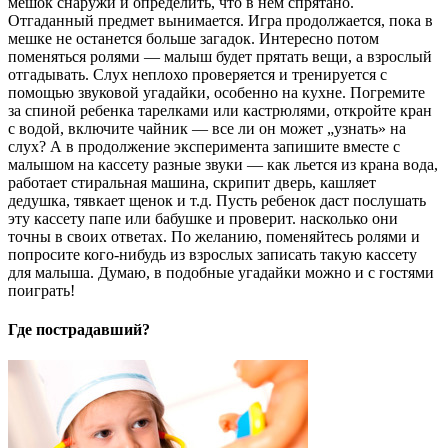
мешок снаружи и определить, что в нем спрятано.
Отгаданный предмет вынимается. Игра продолжается, пока в
мешке не останется больше загадок. Интересно потом
поменяться ролями — малыш будет прятать вещи, а взрослый
отгадывать. Слух неплохо проверяется и тренируется с
помощью звуковой угадайки, особенно на кухне. Погремите
за спиной ребенка тарелками или кастрюлями, откройте кран
с водой, включите чайник — все ли он может „узнать» на
слух? А в продолжение эксперимента запишите вместе с
малышом на кассету разные звуки — как льется из крана вода,
работает стиральная машина, скрипит дверь, кашляет
дедушка, тявкает щенок и т.д. Пусть ребенок даст послушать
эту кассету папе или бабушке и проверит. насколько они
точны в своих ответах. По желанию, поменяйтесь ролями и
попросите кого-нибудь из взрослых записать такую кассету
для малыша. Думаю, в подобные угадайки можно и с гостями
поиграть!
Где пострадавший?