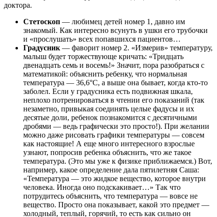
доктора.
Стетоскоп
— любимец детей номер 1, давно им
знакомый. Как интересно всунуть в ушки его трубочки
и «прослушать» всех попавшихся пациентов…
Градусник
— фаворит номер 2. «Измерив» температуру,
малыш будет торжествующе кричать: «Тридцать
двенадцать семь и восемь!» Значит, пора разобраться с
математикой: объяснить ребенку, что нормальная
температура — 36,6°С, а выше она бывает, когда кто-то
заболел. Если у градусника есть подвижная шкала,
неплохо потренироваться в чтении его показаний (так
незаметно, привыкая соединять целые фадусы и их
десятые доли, ребенок познакомится с десятичными
дробями — ведь графически это просто!). При желании
можно даже рисовать графики температуры — совсем
как настоящие! А еще много интересного взрослые
узнают, попросив ребенка объяснить, что же такое
температура. (Это мы уже к физике приближаемся.) Вот,
например, какое определение дала пятилетняя Саша:
«Температура — это жидкое вещество, которое внутри
человека. Иногда оно подскакивает…» Так что
потрудитесь объяснить, что температура — вовсе не
вещество. Просто она показывает, какой это предмет —
холодный, теплый, горячий, то есть как сильно он