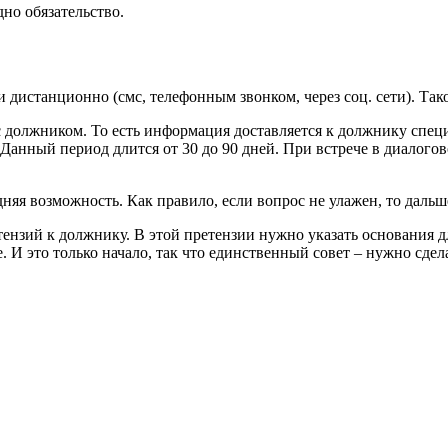
но обязательство.
ти дистанционно (смс, телефонным звонком, через соц. сети). Та
о с должником. То есть информация доставляется к должнику сп
 Данный период длится от 30 до 90 дней. При встрече в диалог
яя возможность. Как правило, если вопрос не улажен, то дальше 
тензий к должнику. В этой претензии нужно указать основания д
 И это только начало, так что единственный совет – нужно сдел