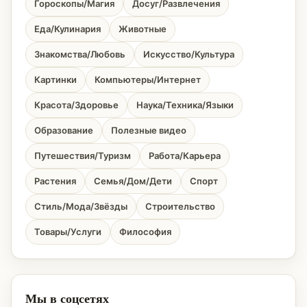
Гороскопы/Магия
Досуг/Развлечения
Еда/Кулинария
Животные
Знакомства/Любовь
Искусство/Культура
Картинки
Компьютеры/Интернет
Красота/Здоровье
Наука/Техника/Языки
Образование
Полезные видео
Путешествия/Туризм
Работа/Карьера
Растения
Семья/Дом/Дети
Спорт
Стиль/Мода/Звёзды
Строительство
Товары/Услуги
Философия
Мы в соцсетях